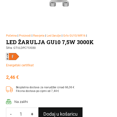
Početna
|
Proizvodi
|
Rasvjeta
|
Led žarulje
|
Grlo GU10/MR16
|
LED ŽARULJA GU10 7,5W 3000K
Šifra: GTVLDPC751030
Energetski certifikat
2,46
€
Besplatna dostava za narudžbe iznad 66,36 €
Fiksna dostava po cijeni od 7,44 €
Na zalihi
-
+
Dodaj u košaricu