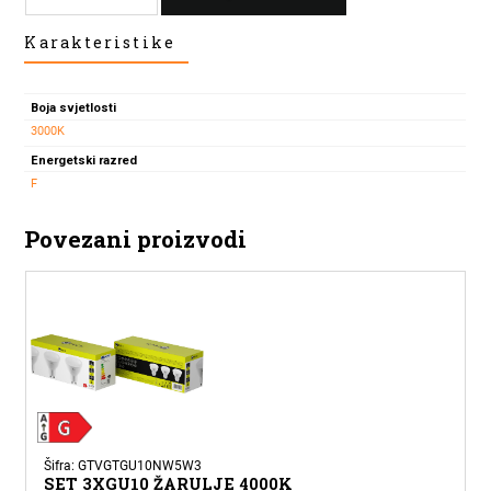
LED
Karakteristike
ŽARULJA
GU10
7,5W
Boja svjetlosti
3000K
3000K
količina
Energetski razred
F
Povezani proizvodi
Šifra: GTVGTGU10NW5W3
SET 3XGU10 ŽARULJE 4000K