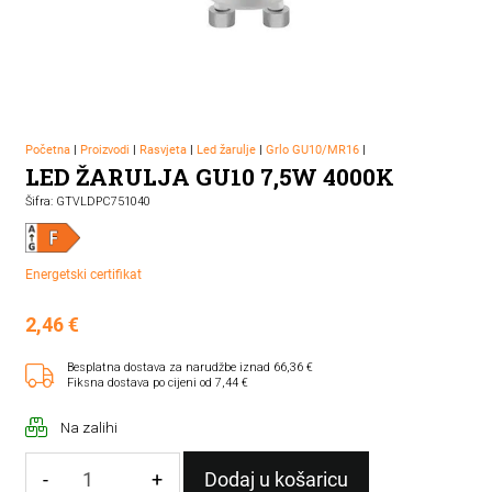
Početna
|
Proizvodi
|
Rasvjeta
|
Led žarulje
|
Grlo GU10/MR16
|
LED ŽARULJA GU10 7,5W 4000K
Šifra: GTVLDPC751040
Energetski certifikat
2,46
€
Besplatna dostava za narudžbe iznad 66,36 €
Fiksna dostava po cijeni od 7,44 €
Na zalihi
-
+
Dodaj u košaricu