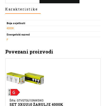
LED
Karakteristike
ŽARULJA
GU10
7,5W
Boja svjetlosti
4000K
4000K
količina
Energetski razred
F
Povezani proizvodi
Šifra: GTVGTGU10NW5W3
SET 3XGU10 ŽARULJE 4000K