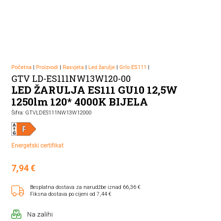
Početna
|
Proizvodi
|
Rasvjeta
|
Led žarulje
|
Grlo ES111
|
GTV LD-ES111NW13W120-00
LED ŽARULJA ES111 GU10 12,5W
1250lm 120* 4000K BIJELA
Šifra: GTVLDES111NW13W12000
Energetski certifikat
7,94
€
Besplatna dostava za narudžbe iznad 66,36 €
Fiksna dostava po cijeni od 7,44 €
Na zalihi