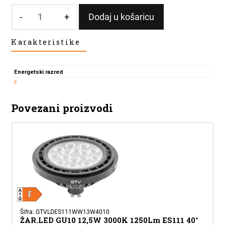
-
+
Dodaj u košaricu
LED
Karakteristike
ŽARULJA
ES111
GU10
Energetski razred
12,5W
F
1250lm
120*
Povezani proizvodi
4000K
BIJELA
količina
Šifra: GTVLDES111WW13W4010
ŽAR.LED GU10 12,5W 3000K 1250Lm ES111 40°