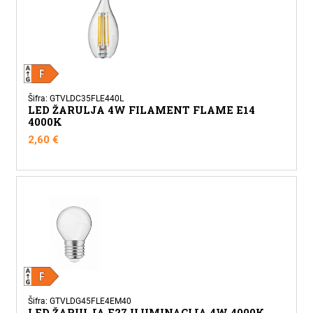
Šifra: GTVLDC35FLE440L
LED ŽARULJA 4W FILAMENT FLAME E14
4000K
2,60
€
Šifra: GTVLDG45FLE4EM40
LED ŽARULJA E27 ILUMINACIJA 4W 4000K