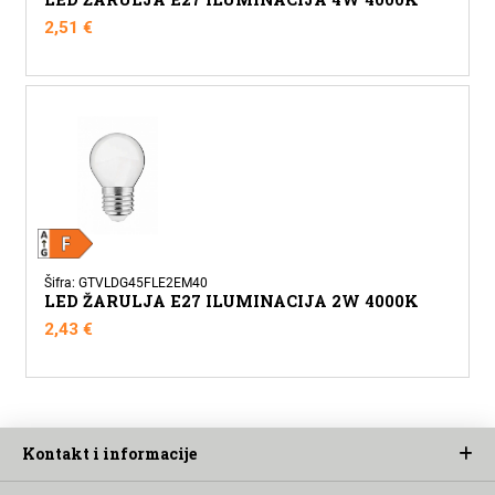
2,51
€
Šifra: GTVLDG45FLE2EM40
LED ŽARULJA E27 ILUMINACIJA 2W 4000K
2,43
€
Kontakt i informacije