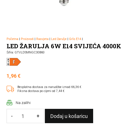
Početna
|
Proizvodi
|
Rasvjeta
|
Led žarulje
|
Grlo E14
|
LED ŽARULJA 6W E14 SVIJEĆA 4000K
Šifra: GTVLDSMNGC30B60
1,96
€
Besplatna dostava za narudžbe iznad 66,36 €
Fiksna dostava po cijeni od 7,44 €
Na zalihi
-
+
Dodaj u košaricu
LED