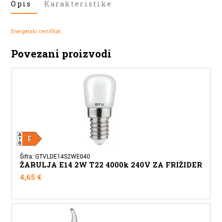
Opis
Karakteristike
ŽARULJA
6W
E14
Energetski certifikat
SVIJEĆA
4000K
Povezani proizvodi
količina
Šifra: GTVLDE14S2WE040
ŽARULJA E14 2W T22 4000k 240V ZA FRIŽIDER
4,65
€