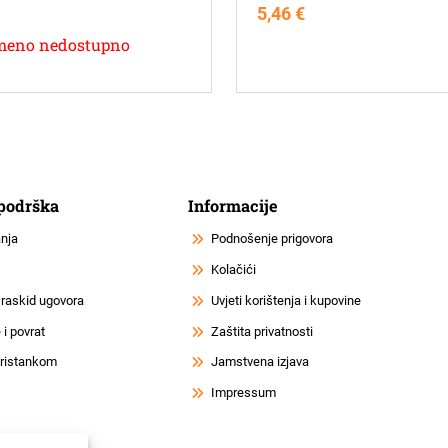
5,46
€
meno nedostupno
 podrška
Informacije
anja
Podnošenje prigovora
Kolačići
 raskid ugovora
Uvjeti korištenja i kupovine
i povrat
Zaštita privatnosti
 pristankom
Jamstvena izjava
Impressum