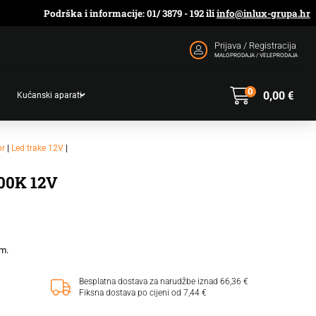
Podrška i informacije: 01/ 3879 - 192 ili
info@inlux-grupa.hr
Prijava / Registracija
MALOPRODAJA / VELEPRODAJA
0
0,00
€
Kućanski aparati
or
|
Led trake 12V
|
00K 12V
5m.
Besplatna dostava za narudžbe iznad 66,36 €
Fiksna dostava po cijeni od 7,44 €