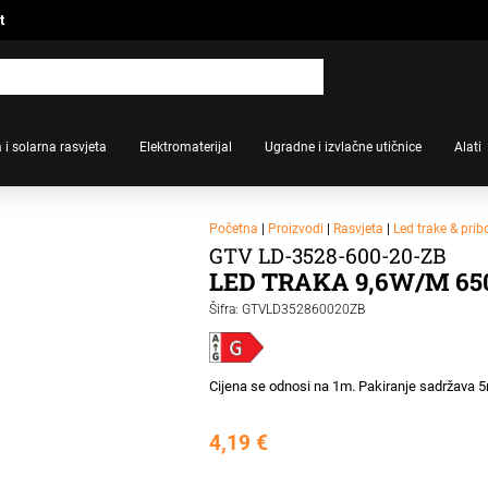
t
 i solarna rasvjeta
Elektromaterijal
Ugradne i izvlačne utičnice
Alati
Početna
|
Proizvodi
|
Rasvjeta
|
Led trake & prib
GTV LD-3528-600-20-ZB
LED TRAKA 9,6W/M 65
Šifra: GTVLD352860020ZB
Cijena se odnosi na 1m. Pakiranje sadržava 
4,19
€