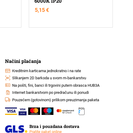
6000K IP20
5,15
€
Načini plaćanja
Kreditnim karticama jednokratno i na rate
Slikanjem 2D barkoda u svom m-bankarstvu
Na pošti, fini, banci ili trgovini putem obrasca HUB3A
Internet bankarstvom po predračunu ili ponudi
Pouzećem (gotovinom) prilikom preuzimanja paketa
Brza i pouzdana dostava
Pratite paket online