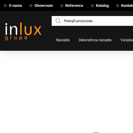
O nama
Showroom
Reference
Katalog
Kontak
Products
search
Rasvjeta
Dekorativna rasvjeta
Vanjska