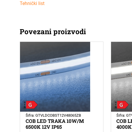
Tehnički list
Povezani proizvodi
Šifra: GTVLDCOBST12V48065ZB
Šifra: 
COB LED TRAKA 10W/M
COB L
6500K 12V IP65
4000K