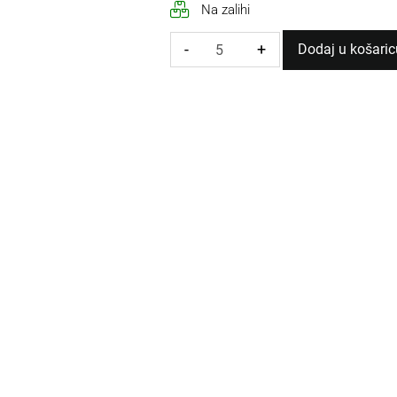
Na zalihi
-
+
Dodaj u košaric
LED
TRAKA
9,6W/M
6500K
12V
količina