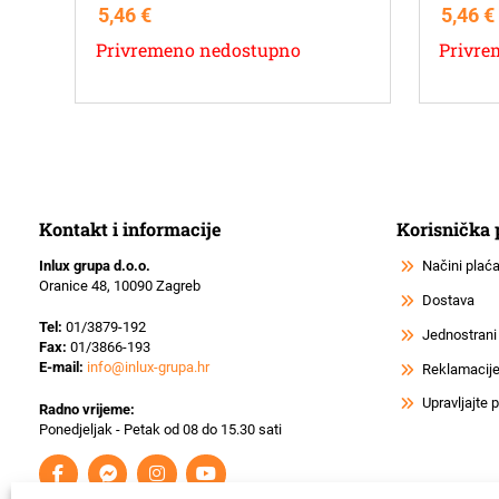
5,46
€
5,46
€
Privremeno nedostupno
Privre
Kontakt i informacije
Korisnička
Inlux grupa d.o.o.
Načini plać
Oranice 48, 10090 Zagreb
Dostava
Tel:
01/3879-192
Jednostrani
Fax:
01/3866-193
E-mail:
info@inlux-grupa.hr
Reklamacije 
Upravljajte
Radno vrijeme:
Ponedjeljak - Petak od 08 do 15.30 sati