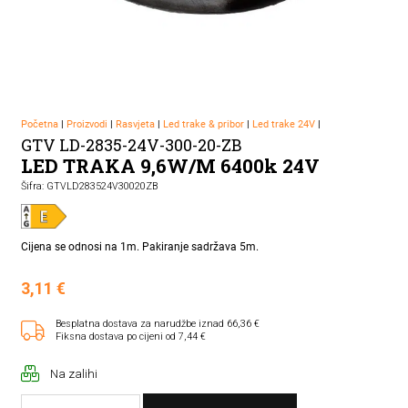
Početna
|
Proizvodi
|
Rasvjeta
|
Led trake & pribor
|
Led trake 24V
|
GTV LD-2835-24V-300-20-ZB
LED TRAKA 9,6W/M 6400k 24V
Šifra: GTVLD283524V30020ZB
Cijena se odnosi na 1m. Pakiranje sadržava 5m.
3,11
€
Besplatna dostava za narudžbe iznad 66,36 €
Fiksna dostava po cijeni od 7,44 €
Na zalihi