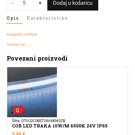
-
+
Dodaj u košaricu
LED
Opis
Karakteristike
TRAKA
9,6W/M
6400k
Energetski certifikat
24V
količina
Tehnički list
Povezani proizvodi
Šifra: GTVLDCOBST24V48065ZB
COB LED TRAKA 10W/M 6500K 24V IP65
5,46
€