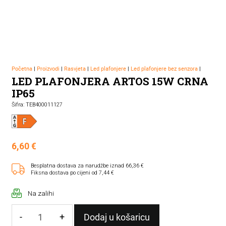
Početna
|
Proizvodi
|
Rasvjeta
|
Led plafonjere
|
Led plafonjere bez senzora
|
LED PLAFONJERA ARTOS 15W CRNA
IP65
Šifra: TEB400011127
6,60
€
Besplatna dostava za narudžbe iznad 66,36 €
Fiksna dostava po cijeni od 7,44 €
Na zalihi
-
+
Dodaj u košaricu