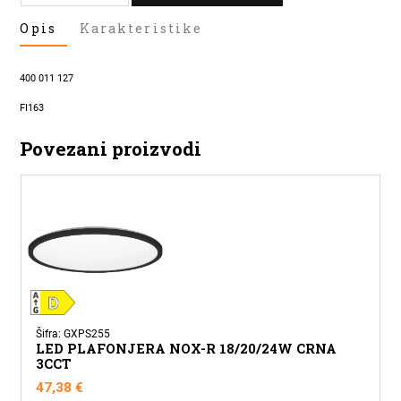
LED
Opis
Karakteristike
PLAFONJERA
ARTOS
15W
400 011 127
CRNA
IP65
FI163
količina
Povezani proizvodi
Šifra: GXPS255
LED PLAFONJERA NOX-R 18/20/24W CRNA
3CCT
47,38
€