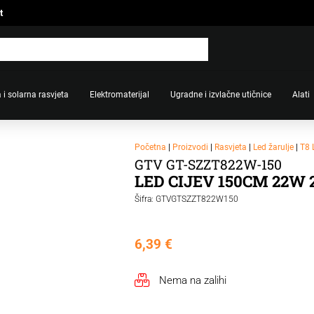
t
 i solarna rasvjeta
Elektromaterijal
Ugradne i izvlačne utičnice
Alati
Početna
|
Proizvodi
|
Rasvjeta
|
Led žarulje
|
T8 
GTV GT-SZZT822W-150
LED CIJEV 150CM 22W 
Šifra: GTVGTSZZT822W150
6,39
€
Nema na zalihi