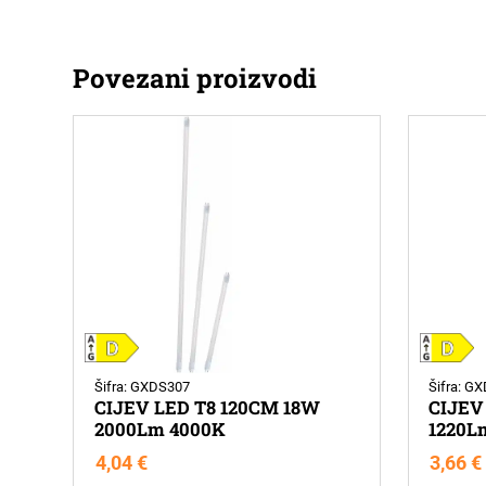
Povezani proizvodi
Šifra: GXDS307
Šifra: G
CIJEV LED T8 120CM 18W
CIJEV
2000Lm 4000K
1220L
4,04
€
3,66
€