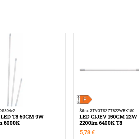
XDS304v2
Šifra: GTVGTSZZT822WBX150
 LED T8 60CM 9W
LED CIJEV 150CM 22W
m 6000K
2200lm 6400K T8
5,78
€