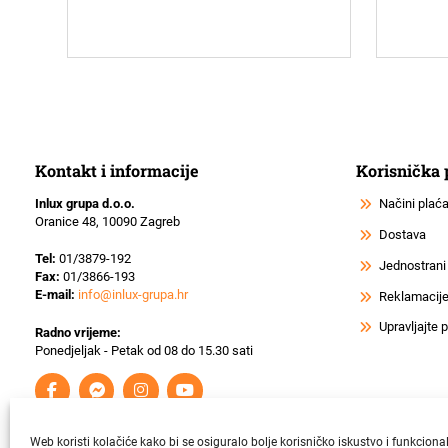
Kontakt i informacije
Korisnička
Inlux grupa d.o.o.
Načini plać
Oranice 48, 10090 Zagreb
Dostava
Tel:
01/3879-192
Jednostrani
Fax:
01/3866-193
E-mail:
info@inlux-grupa.hr
Reklamacije 
Upravljajte
Radno vrijeme:
Ponedjeljak - Petak od 08 do 15.30 sati
Web koristi kolačiće kako bi se osiguralo bolje korisničko iskustvo i funkciona