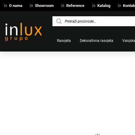
O nama
Showroom
Reference
Katalog
Kontak
Products
search
Rasvjeta
Dekorativna rasvjeta
Vanjska