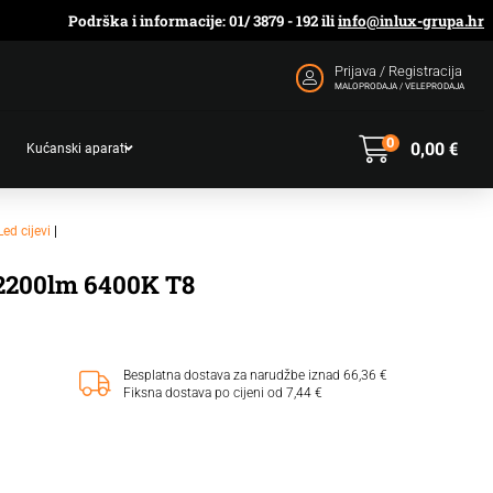
Podrška i informacije: 01/ 3879 - 192 ili
info@inlux-grupa.hr
Prijava / Registracija
MALOPRODAJA / VELEPRODAJA
0
0,00
€
Kućanski aparati
Led cijevi
|
2200lm 6400K T8
Besplatna dostava za narudžbe iznad 66,36 €
Fiksna dostava po cijeni od 7,44 €