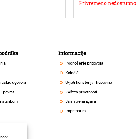
Privremeno nedostupno
 podrška
Informacije
anja
Podnošenje prigovora
Kolačići
 raskid ugovora
Uvjeti korištenja i kupovine
i povrat
Zaštita privatnosti
 pristankom
Jamstvena izjava
Impressum
lnost