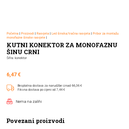
Početna
|
Proizvodi
|
Rasvjeta
|
Led šinska/tračna rasvjeta
|
Pribor za montažu
monofazne šinske rasvjete
|
KUTNI KONEKTOR ZA MONOFAZNU
ŠINU CRNI
Šifra: konektor
6,47
€
Besplatna dostava za narudžbe iznad 66,36 €
Fiksna dostava po cijeni od 7,44 €
Nema na zalihi
Povezani proizvodi