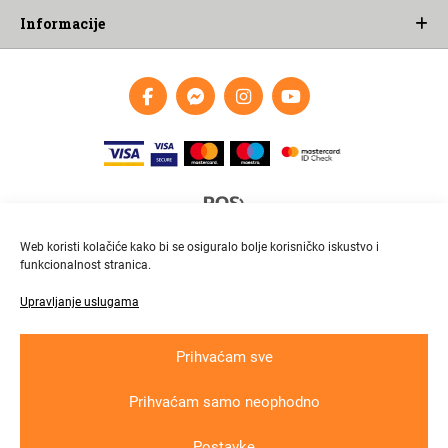
Informacije
Web koristi kolačiće kako bi se osiguralo bolje korisničko iskustvo i
funkcionalnost stranica.
Upravljanje uslugama
Brza i pouzdana dostava
Pratite paket online
Prihvaćam sve
Prihvaćam samo neophodno
Krajnji primatelj ﬁnancijskog instrumenta suﬁnanciranog iz Europskog fonda
za regionalni razvoj u sklopu Operativnog programa „Konkurentnost i kohezija“
Postavke