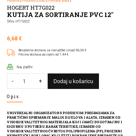
Početna
|
Proizvodi
|
Alati
|
Pohrana alata
|
HOGERT HT7G022
KUTIJA ZA SORTIRANJE PVC 12"
Šifra: HT7G022
6,68
€
Besplatna dostava za narudžbe iznad 66,36 €
Fiksna dostava po cijeni od 7,44 €
Na zalihi
-
+
Dodaj u košaricu
KUTIJA
Opis
ZA
SORTIRANJE
PVC
UNIVERZALNI ORGANIZATOR S PODESIVIM PREGRADAMA ZA
12"
PRAKTIČNO SPREMANJE MALIH DIJELOVA I ALATA. IZRAĐEN OD
VISOKOKVALITETNOG MATERIJALA KOJI JAMČI DUGOTRAJNU I
količina
SIGURNU UPOTREBU.KARAKTERISTIKE; IZRAĐEN OD
VISOKOKVALITETNOG ČVRSTOG POLIPROPILENA (PP); PROZIRNI
HERMETIČKI POKLOPAC KOJI ŠTITI POHRANJENE PREDMETE OD