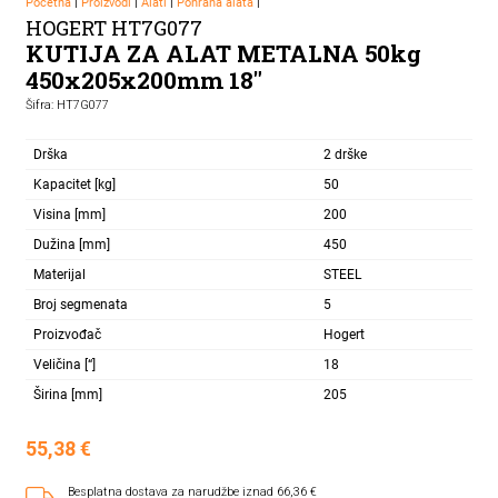
Početna
|
Proizvodi
|
Alati
|
Pohrana alata
|
HOGERT HT7G077
KUTIJA ZA ALAT METALNA 50kg
450x205x200mm 18"
Šifra: HT7G077
Drška
2 drške
Kapacitet [kg]
50
Visina [mm]
200
Dužina [mm]
450
Materijal
STEEL
Broj segmenata
5
Proizvođač
Hogert
Veličina [“]
18
Širina [mm]
205
55,38
€
Besplatna dostava za narudžbe iznad 66,36 €