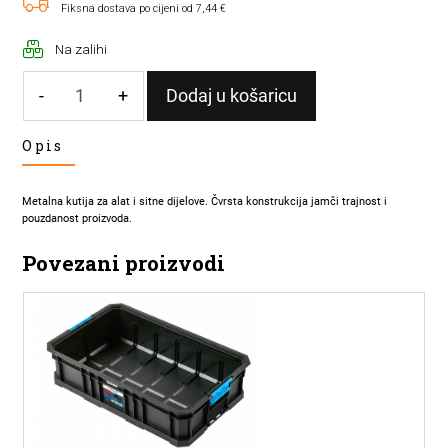
Fiksna dostava po cijeni od 7,44 €
Na zalihi
-
+
Dodaj u košaricu
KUTIJA
Opis
ZA
ALAT
METALNA
Metalna kutija za alat i sitne dijelove. Čvrsta konstrukcija jamči trajnost i
50kg
pouzdanost proizvoda.
450x205x200mm
Povezani proizvodi
18"
količina