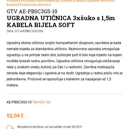
Početna
|
Proizvodi
|
Elektromaterijal, konzole & ostalo
|
Ugradne utičnice &
konzole
|
Pravokutne utičnice
|
GTV AE-PBSC3GS-10
UGRADNA UTIČNICA 3xšuko s 1,5m
KABELA BIJELA SOFT
Šifra: GTVAEPBSC3GS10N
Ugradna stolna utičnica svojim kompaktanim dizajnom, savršena je kada
nemate mjesta za standardnu utičnicu. Raznovrsna uporaba omogućuje
ugradnju u na primjer radni stol, kuhinjski pult ili bilo koje mjesto na kojem
možete izrezati radnu površinu. Ugradna utičnica omogućuje održavanje
reda u svakom uredu, kuhinji, pa čak i u radionici. Završna matirajuća
obrada daje eleganciju i ugodna je na dodir. Ugradnja u radnu ploču vrlo je
jednostavna. Proizvod se isporučuje s kabelom za napajanje od 1,5
metara.
AE-PBSC3GS-10
Tehnički list
52,04
€
Besplatna dostava za narudžbe iznad 66,36 €