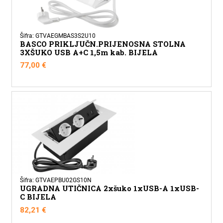
Šifra: GTVAEGMBAS3S2U10
BASCO PRIKLJUČN.PRIJENOSNA STOLNA
3XŠUKO USB A+C 1,5m kab. BIJELA
77,00
€
Šifra: GTVAEPBU02GS10N
UGRADNA UTIČNICA 2xšuko 1xUSB-A 1xUSB-
C BIJELA
82,21
€