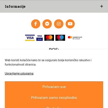
Informacije
Web koristi kolačiće kako bi se osiguralo bolje korisničko iskustvo i
funkcionalnost stranica.
Upravljanje uslugama
Brza i pouzdana dostava
Pratite paket online
Prihvaćam sve
Prihvaćam samo neophodno
Krajnji primatelj ﬁnancijskog instrumenta suﬁnanciranog iz Europskog fonda
za regionalni razvoj u sklopu Operativnog programa „Konkurentnost i kohezija“