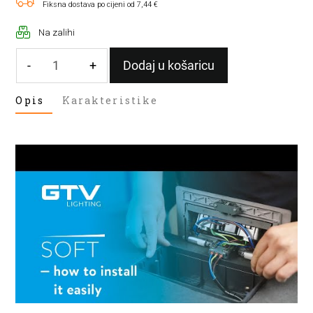
Fiksna dostava po cijeni od 7,44 €
Na zalihi
-
+
Dodaj u košaricu
UGRADNA
Opis
Karakteristike
UTIČNICA
3xšuko
s
1,5m
KABELA
BIJELA
SOFT
količina