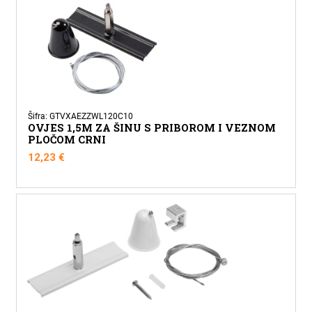
ZA
ŠINU
BIJELI
količina
Šifra: GTVXAEZZWL120C10
OVJES 1,5M ZA ŠINU S PRIBOROM I VEZNOM
PLOČOM CRNI
12,23
€