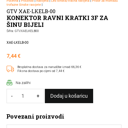
Početna
|
Proizvodi
|
Rasvjeta
|
Led šinska/tračna rasvjeta
|
Pribor za montažu
trofazne šinske rasvjete
|
GTV XAE-LKELB-00
KONEKTOR RAVNI KRATKI 3F ZA
ŠINU BIJELI
Šifra: GTVXAELKELB00
XAE-LKELB-00
7,44
€
Besplatna dostava za narudžbe iznad 66,36 €
Fiksna dostava po cijeni od 7,44 €
Na zalihi
-
+
Dodaj u košaricu
KONEKTOR
RAVNI
Povezani proizvodi
KRATKI
3F