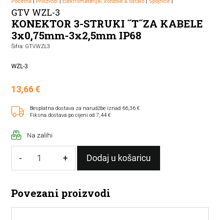
Početna
|
Proizvodi
|
Elektromaterijal, konzole & ostalo
|
Spojnice
|
GTV WZL-3
KONEKTOR 3-STRUKI ˝T˝ZA KABELE
3x0,75mm-3x2,5mm IP68
Šifra: GTVWZL3
WZL-3
13,66
€
Besplatna dostava za narudžbe iznad 66,36 €
Fiksna dostava po cijeni od 7,44 €
Na zalihi
-
+
Dodaj u košaricu
KONEKTOR
3-
Povezani proizvodi
STRUKI
˝T˝ZA
KABELE