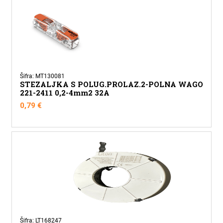
3x0,75mm-
3x2,5mm
IP68
količina
Šifra: MT130081
STEZALJKA S POLUG.PROLAZ.2-POLNA WAGO
221-2411 0,2-4mm2 32A
0,79
€
Šifra: LT168247