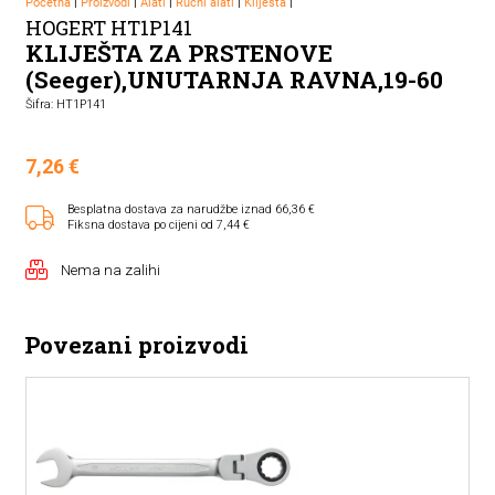
Početna
|
Proizvodi
|
Alati
|
Ručni alati
|
Kliješta
|
HOGERT HT1P141
KLIJEŠTA ZA PRSTENOVE
(Seeger),UNUTARNJA RAVNA,19-60
Šifra: HT1P141
7,26
€
Besplatna dostava za narudžbe iznad 66,36 €
Fiksna dostava po cijeni od 7,44 €
Nema na zalihi
Povezani proizvodi