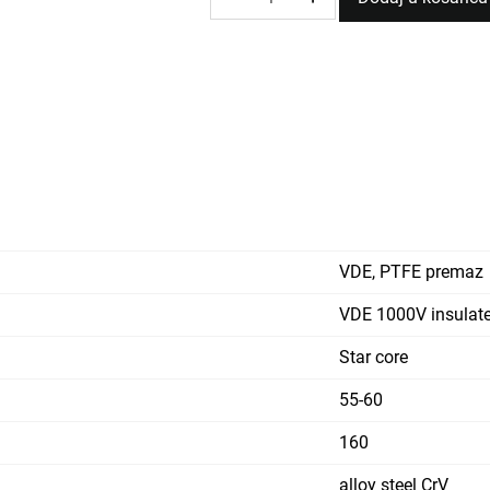
KLIJEŠTA
POLUOKRUGLA
160mm
1000V
CrV
količina
VDE, PTFE premaz
VDE 1000V insulat
Star core
55-60
160
alloy steel CrV