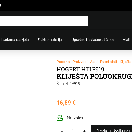
t
 i solarna rasvjeta
Elektromaterijal
Ugradne i izvlačne utičnice
Alati
Početna
|
Proizvodi
|
Alati
|
Ručni alati
|
Kliješta
HOGERT HT1P919
KLIJEŠTA POLUOKRUGL
Šifra: HT1P919
16,89
€
Na zalihi
-
+
Dodaj u košaricu