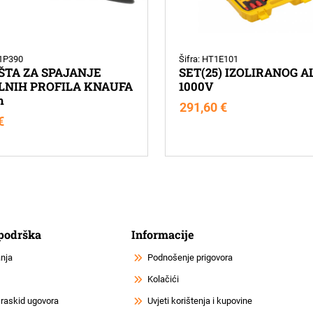
T1P390
Šifra: HT1E101
ŠTA ZA SPAJANJE
SET(25) IZOLIRANOG A
LNIH PROFILA KNAUFA
1000V
m
291,60
€
€
 podrška
Informacije
anja
Podnošenje prigovora
Kolačići
 raskid ugovora
Uvjeti korištenja i kupovine