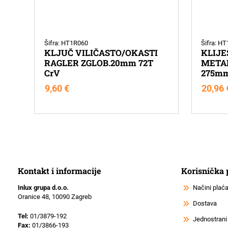
Šifra: HT1R060
Šifra: H
KLJUČ VILIČASTO/OKASTI
KLIJE
RAGLER ZGLOB.20mm 72T
META
CrV
275m
9,60
€
20,96
Kontakt i informacije
Korisnička
Inlux grupa d.o.o.
Načini plać
Oranice 48, 10090 Zagreb
Dostava
Tel:
01/3879-192
Jednostrani
Fax:
01/3866-193