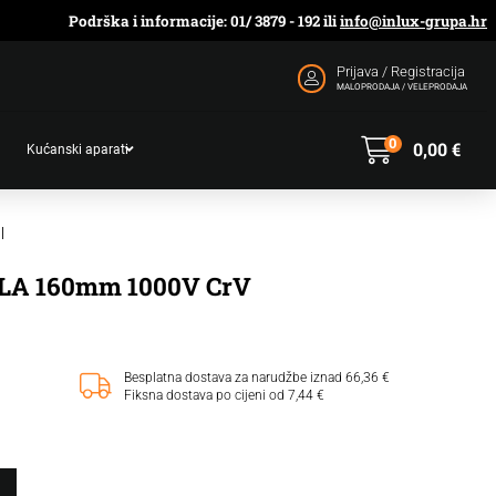
Podrška i informacije: 01/ 3879 - 192 ili
info@inlux-grupa.hr
Prijava / Registracija
MALOPRODAJA / VELEPRODAJA
0
0,00
€
Kućanski aparati
|
A 160mm 1000V CrV
Besplatna dostava za narudžbe iznad 66,36 €
Fiksna dostava po cijeni od 7,44 €