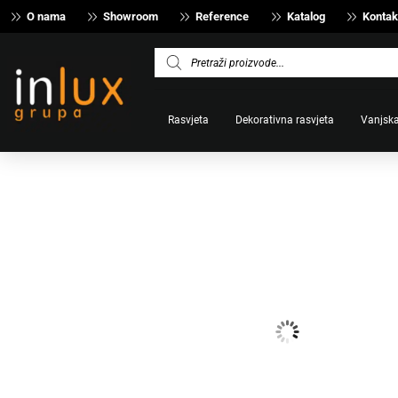
O nama
Showroom
Reference
Katalog
Kontak
Products
search
Rasvjeta
Dekorativna rasvjeta
Vanjska