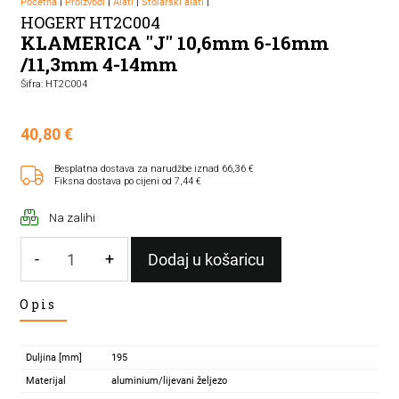
Početna
|
Proizvodi
|
Alati
|
Stolarski alati
|
HOGERT HT2C004
KLAMERICA "J" 10,6mm 6-16mm
/11,3mm 4-14mm
Šifra: HT2C004
40,80
€
Besplatna dostava za narudžbe iznad 66,36 €
Fiksna dostava po cijeni od 7,44 €
Na zalihi
-
+
Dodaj u košaricu
KLAMERICA
Opis
"J"
10,6mm
6-
Duljina [mm]
195
16mm
Materijal
aluminium/lijevani željezo
/11,3mm