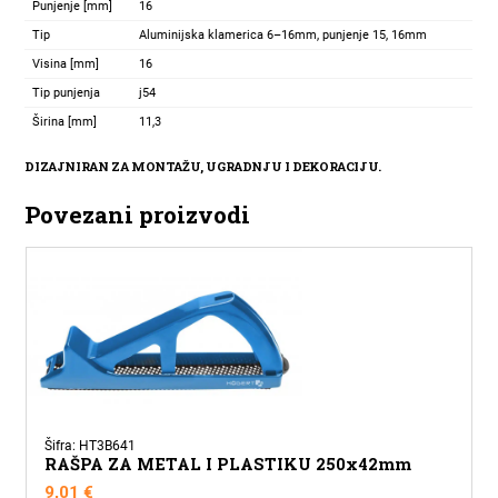
4-
Punjenje [mm]
16
14mm
Tip
Aluminijska klamerica 6–16mm, punjenje 15, 16mm
količina
Visina [mm]
16
Tip punjenja
j54
Širina [mm]
11,3
DIZAJNIRAN ZA MONTAŽU, UGRADNJU I DEKORACIJU.
Povezani proizvodi
Šifra: HT3B641
RAŠPA ZA METAL I PLASTIKU 250x42mm
9,01
€