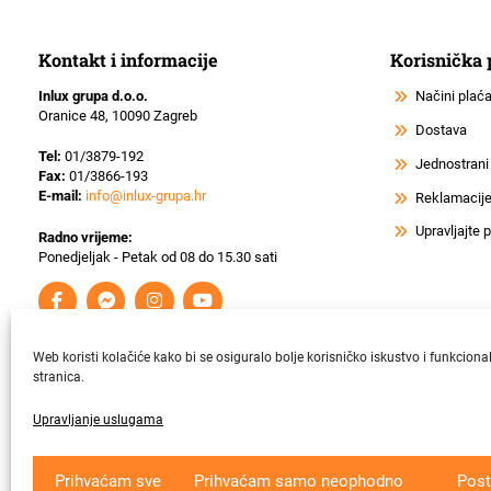
Kontakt i informacije
Korisnička
Inlux grupa d.o.o.
Načini plać
Oranice 48, 10090 Zagreb
Dostava
Tel:
01/3879-192
Jednostrani
Fax:
01/3866-193
E-mail:
info@inlux-grupa.hr
Reklamacije 
Upravljajte
Radno vrijeme:
Ponedjeljak - Petak od 08 do 15.30 sati
Web koristi kolačiće kako bi se osiguralo bolje korisničko iskustvo i funkciona
stranica.
Upravljanje uslugama
Krajnji primatelj ﬁnancijskog instrumenta suﬁnanciranog iz Europsk
Prihvaćam sve
Prihvaćam samo neophodno
Post