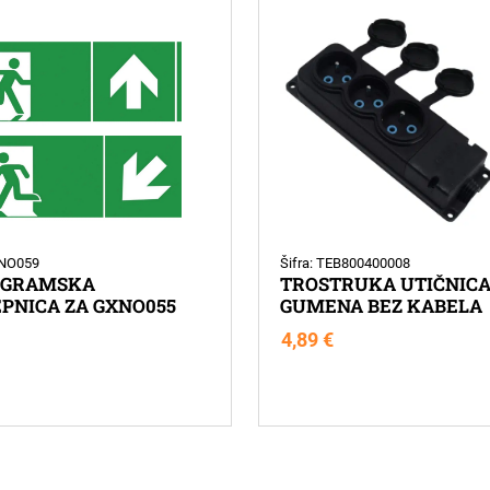
XNO059
Šifra: TEB800400008
OGRAMSKA
TROSTRUKA UTIČNIC
PNICA ZA GXNO055
GUMENA BEZ KABELA
4,89
€