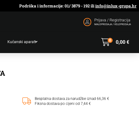
Podrška i informacije: 01/ 3879 - 192 ili
info@inlux-grupa.hr
Prijava / Registracija
MALOPRODAJA / VELEPRODAJA
0
0,00
€
Kućanski aparati
TA
Besplatna dostava za narudžbe iznad 66,36 €
Fiksna dostava po cijeni od 7,44 €