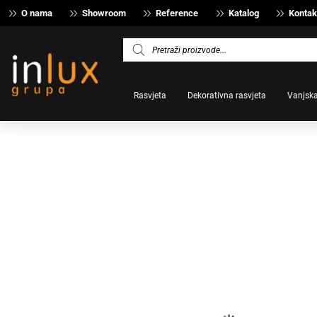
O nama
Showroom
Reference
Katalog
Kontak
Products
search
Rasvjeta
Dekorativna rasvjeta
Vanjska