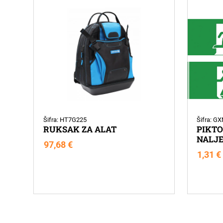
Šifra: HT7G225
Šifra: G
RUKSAK ZA ALAT
PIKT
NALJE
97,68
€
1,31
€