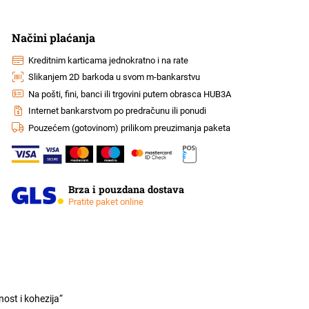
Načini plaćanja
Kreditnim karticama jednokratno i na rate
Slikanjem 2D barkoda u svom m-bankarstvu
Na pošti, fini, banci ili trgovini putem obrasca HUB3A
Internet bankarstvom po predračunu ili ponudi
Pouzećem (gotovinom) prilikom preuzimanja paketa
Brza i pouzdana dostava
Pratite paket online
ost i kohezija“