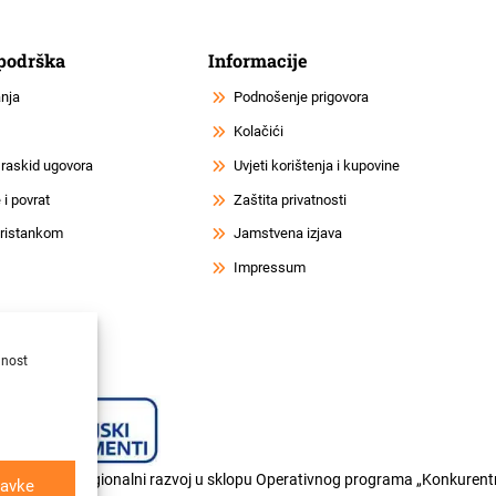
 podrška
Informacije
anja
Podnošenje prigovora
Kolačići
 raskid ugovora
Uvjeti korištenja i kupovine
i povrat
Zaštita privatnosti
 pristankom
Jamstvena izjava
Impressum
lnost
og fonda za regionalni razvoj u sklopu Operativnog programa „Konkurentn
avke