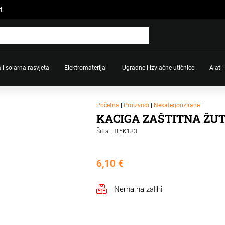
t
 i solarna rasvjeta
Elektromaterijal
Ugradne i izvlačne utičnice
Alati
Početna
|
Proizvodi
|
Nekategorizirane
|
KACIGA ZAŠTITNA ŽU
Šifra: HT5K183
6,10
€
Nema na zalihi