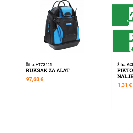
Šifra: HT7G225
Šifra: G
RUKSAK ZA ALAT
PIKT
NALJE
97,68
€
1,31
€