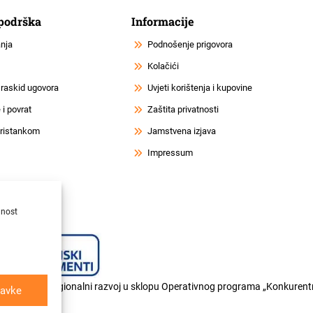
 podrška
Informacije
anja
Podnošenje prigovora
Kolačići
 raskid ugovora
Uvjeti korištenja i kupovine
i povrat
Zaštita privatnosti
 pristankom
Jamstvena izjava
Impressum
lnost
og fonda za regionalni razvoj u sklopu Operativnog programa „Konkurentn
avke