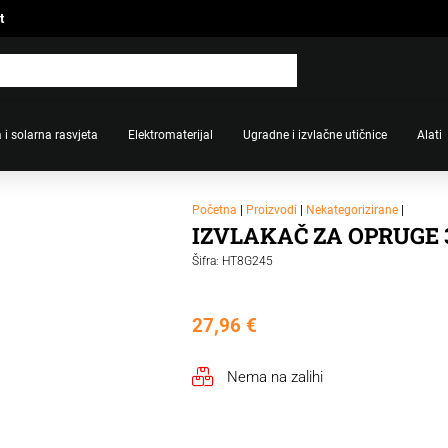
t
 i solarna rasvjeta
Elektromaterijal
Ugradne i izvlačne utičnice
Alati
Početna
|
Proizvodi
|
Nekategorizirane
|
IZVLAKAČ ZA OPRUGE
Šifra: HT8G245
27,96
€
Nema na zalihi