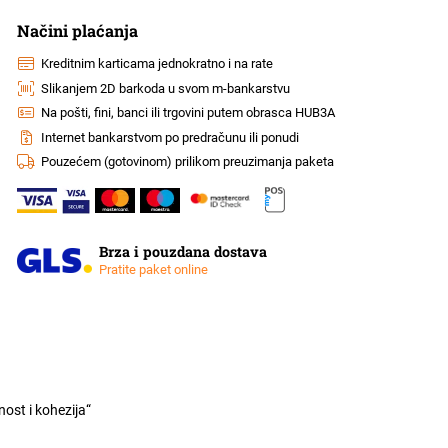
Načini plaćanja
Kreditnim karticama jednokratno i na rate
Slikanjem 2D barkoda u svom m-bankarstvu
Na pošti, fini, banci ili trgovini putem obrasca HUB3A
Internet bankarstvom po predračunu ili ponudi
Pouzećem (gotovinom) prilikom preuzimanja paketa
Brza i pouzdana dostava
Pratite paket online
ost i kohezija“