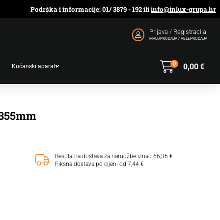
Podrška i informacije: 01/ 3879 - 192 ili
info@inlux-grupa.hr
Prijava / Registracija
MALOPRODAJA / VELEPRODAJA
0
0,00
€
Kućanski aparati
 355mm
Besplatna dostava za narudžbe iznad 66,36 €
Fiksna dostava po cijeni od 7,44 €