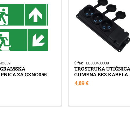
XNO059
Šifra: TEB800400008
OGRAMSKA
TROSTRUKA UTIČNIC
PNICA ZA GXNO055
GUMENA BEZ KABELA
4,89
€