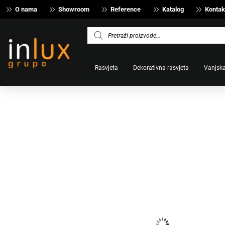
O nama
Showroom
Reference
Katalog
Kontak
Products
search
Rasvjeta
Dekorativna rasvjeta
Vanjska