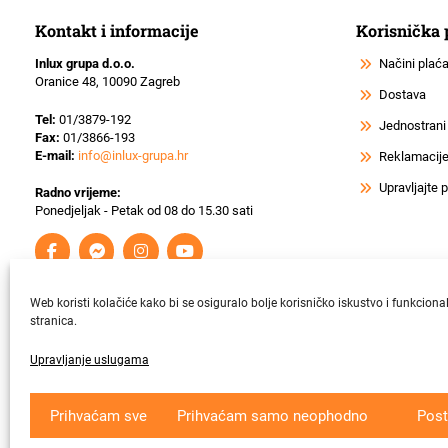
Kontakt i informacije
Korisnička
Inlux grupa d.o.o.
Načini plać
Oranice 48, 10090 Zagreb
Dostava
Tel:
01/3879-192
Jednostrani
Fax:
01/3866-193
E-mail:
info@inlux-grupa.hr
Reklamacije 
Upravljajte
Radno vrijeme:
Ponedjeljak - Petak od 08 do 15.30 sati
Web koristi kolačiće kako bi se osiguralo bolje korisničko iskustvo i funkciona
stranica.
Upravljanje uslugama
Krajnji primatelj ﬁnancijskog instrumenta suﬁnanciranog iz Europsk
Prihvaćam sve
Prihvaćam samo neophodno
Post