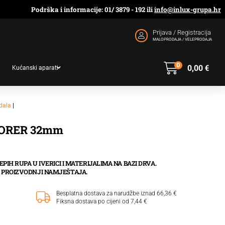
Podrška i informacije: 01/ 3879 - 192 ili
info@inlux-grupa.hr
Prijava / Registracija
MALOPRODAJA / VELEPRODAJA
0
0,00
€
Kućanski aparati
dala
|
ORER 32mm
PIH RUPA U IVERICI I MATERIJALIMA NA BAZI DRVA.
 PROIZVODNJI NAMJEŠTAJA.
Besplatna dostava za narudžbe iznad 66,36 €
Fiksna dostava po cijeni od 7,44 €