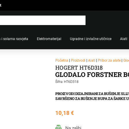
t
 i solarna rasvjeta
Elektromaterijal
Ugradne i izvlačne utičnice
Alati
Početna
|
Proizvodi
|
Alati
|
Pribor za alate
|
Glo
HOGERT HT6D318
GLODALO FORSTNER B
Šifra: HT6D318
PROIZVODI DIZAJNIRANI ZA BUŠENJE SLIJE
SAVRŠENO ZA BUŠENJE RUPA ZA ŠARKE U
10,18
€
Na zalihi