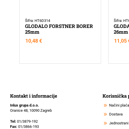
Šifra: HT6D314
Šifra: H
GLODALO FORSTNER BORER
GLOD
25mm
26mm
10,48
€
11,05
Kontakt i informacije
Korisnička
Inlux grupa d.o.o.
Načini plać
Oranice 48, 10090 Zagreb
Dostava
Tel:
01/3879-192
Jednostrani
Fax:
01/3866-193