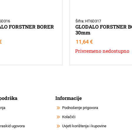
T6D316
Šifra: HT6D317
ALO FORSTNER BORER
GLODALO FORSTNER 
30mm
€
11,64
€
Privremeno nedostupno
 podrška
Informacije
anja
Podnošenje prigovora
Kolačići
 raskid ugovora
Uvjeti korištenja i kupovine