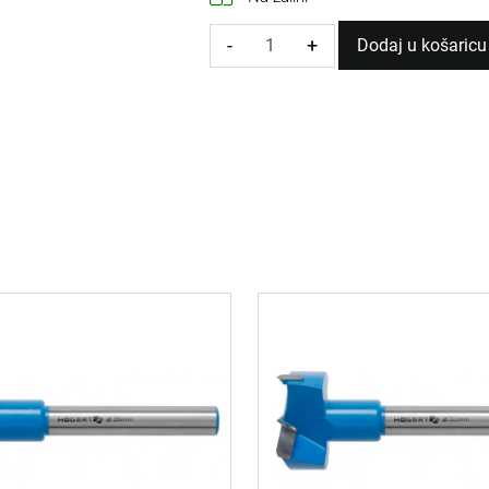
-
+
Dodaj u košaricu
GLODALO
FORSTNER
BORER
32mm
količina