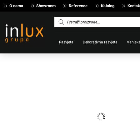
O nama
Showroom
Reference
Katalog
Kontak
Products
search
Rasvjeta
Dekorativna rasvjeta
Vanjska