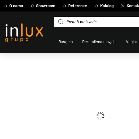
O nama
Showroom
Reference
Katalog
Kontak
Products
search
Rasvjeta
Dekorativna rasvjeta
Vanjska