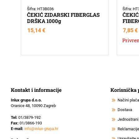
Šifra: HT3B036
Šifra: H
ČEKIĆ ZIDARSKI FIBERGLAS
ČEKIĆ
DRŠKA 1000g
FIBER
15,14
€
7,85
€
Privre
Kontakt i informacije
Korisnička
Inlux grupa d.o.o.
Načini plać
Oranice 48, 10090 Zagreb
Dostava
Tel:
01/3879-192
Jednostrani
Fax:
01/3866-193
E-mail:
info@inlux-grupa.hr
Reklamacije 
Upravljajte