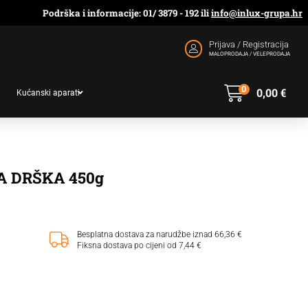
Podrška i informacije: 01/ 3879 - 192 ili
info@inlux-grupa.hr
Prijava / Registracija
MALOPRODAJA / VELEPRODAJA
0
0,00
€
Kućanski aparati
A DRŠKA 450g
Besplatna dostava za narudžbe iznad 66,36 €
Fiksna dostava po cijeni od 7,44 €