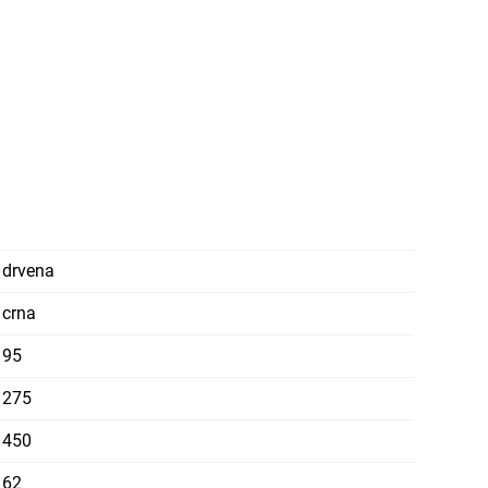
drvena
crna
95
275
450
62