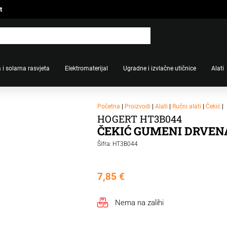
t
 i solarna rasvjeta
Elektromaterijal
Ugradne i izvlačne utičnice
Alati
Početna
|
Proizvodi
|
Alati
|
Ručni alati
|
Čekić
|
HOGERT HT3B044
ČEKIĆ GUMENI DRVEN
Šifra: HT3B044
7,85
€
Nema na zalihi