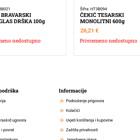
T3B021
Šifra: HT3B094
 BRAVARSKI
ČEKIĆ TESARSKI
GLAS DRŠKA 100g
MONOLITNI 600g
26,21
€
meno nedostupno
Privremeno nedostupno
 podrška
Informacije
anja
Podnošenje prigovora
Kolačići
 raskid ugovora
Uvjeti korištenja i kupovine
i povrat
Zaštita privatnosti
 pristankom
Jamstvena izjava