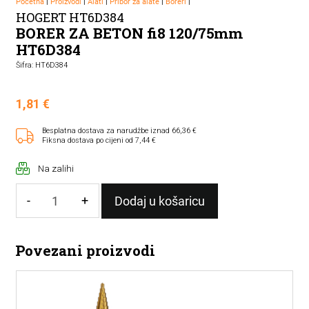
Početna
|
Proizvodi
|
Alati
|
Pribor za alate
|
Boreri
|
HOGERT HT6D384
BORER ZA BETON fi8 120/75mm
HT6D384
Šifra: HT6D384
1,81
€
Besplatna dostava za narudžbe iznad 66,36 €
Fiksna dostava po cijeni od 7,44 €
Na zalihi
-
+
Dodaj u košaricu
BORER
ZA
Povezani proizvodi
BETON
fi8
120/75mm
HT6D384