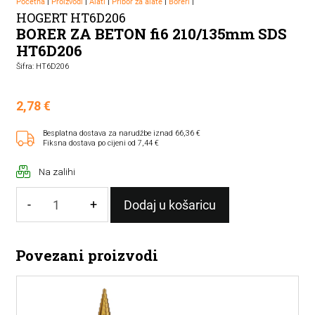
Početna
|
Proizvodi
|
Alati
|
Pribor za alate
|
Boreri
|
HOGERT HT6D206
BORER ZA BETON fi6 210/135mm SDS
HT6D206
Šifra: HT6D206
2,78
€
Besplatna dostava za narudžbe iznad 66,36 €
Fiksna dostava po cijeni od 7,44 €
Na zalihi
-
+
Dodaj u košaricu
BORER
ZA
Povezani proizvodi
BETON
fi6
210/135mm
SDS