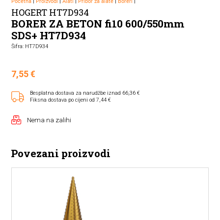
Početna
|
Proizvodi
|
Alati
|
Pribor za alate
|
Boreri
|
HOGERT HT7D934
BORER ZA BETON fi10 600/550mm
SDS+ HT7D934
Šifra: HT7D934
7,55
€
Besplatna dostava za narudžbe iznad 66,36 €
Fiksna dostava po cijeni od 7,44 €
Nema na zalihi
Povezani proizvodi