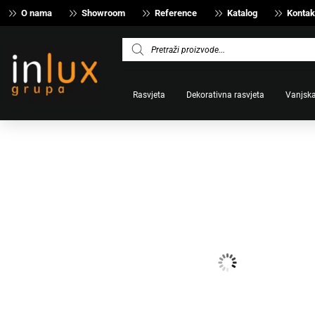
O nama
Showroom
Reference
Katalog
Kontak
Products
search
Rasvjeta
Dekorativna rasvjeta
Vanjska