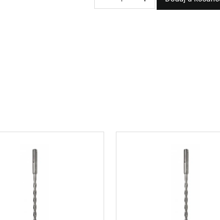
BORER
ZA
BETON
fi10
120/75mm
HT6D388
količina