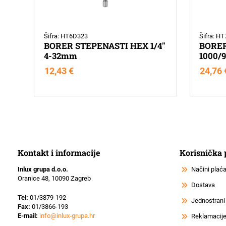
Šifra: HT6D323
Šifra: H
BORER STEPENASTI HEX 1/4"
BORER
4-32mm
1000/
12,43
€
24,76
Kontakt i informacije
Korisnička
Inlux grupa d.o.o.
Načini plać
Oranice 48, 10090 Zagreb
Dostava
Tel:
01/3879-192
Jednostrani
Fax:
01/3866-193
E-mail:
info@inlux-grupa.hr
Reklamacije 