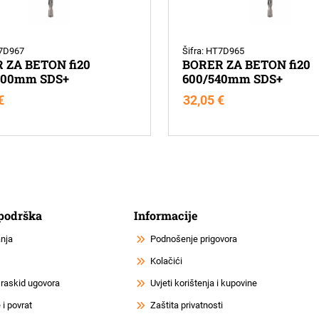
T7D967
Šifra: HT7D965
 ZA BETON fi20
BORER ZA BETON fi20
900mm SDS+
600/540mm SDS+
€
32,05
€
 podrška
Informacije
anja
Podnošenje prigovora
Kolačići
 raskid ugovora
Uvjeti korištenja i kupovine
i povrat
Zaštita privatnosti