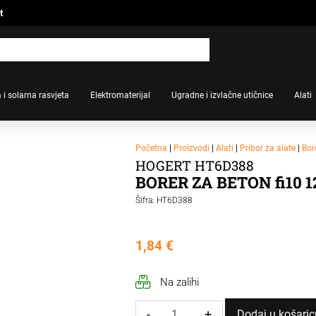
t
 i solarna rasvjeta
Elektromaterijal
Ugradne i izvlačne utičnice
Alati
Početna
|
Proizvodi
|
Alati
|
Pribor za alate
|
Bor
HOGERT HT6D388
BORER ZA BETON fi10 
Šifra: HT6D388
1,84
€
Na zalihi
-
+
Dodaj u košaric