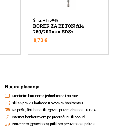
Šifra: HT7D945
BORER ZA BETON fi14
260/200mm SDS+
8,73
€
Načini plaćanja
Kreditnim karticama jednokratno i na rate
Slikanjem 2D barkoda u svom m-bankarstvu
Na pošti, fini, banci ili trgovini putem obrasca HUB3A
Internet bankarstvom po predračunu ili ponudi
Pouzećem (gotovinom) prilikom preuzimanja paketa