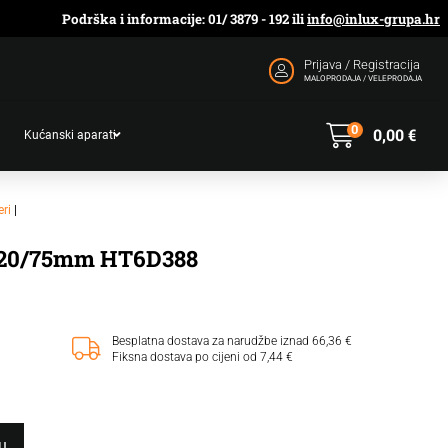
Podrška i informacije: 01/ 3879 - 192 ili
info@inlux-grupa.hr
Prijava / Registracija
MALOPRODAJA / VELEPRODAJA
0
0,00
€
Kućanski aparati
eri
|
120/75mm HT6D388
Besplatna dostava za narudžbe iznad 66,36 €
Fiksna dostava po cijeni od 7,44 €
u