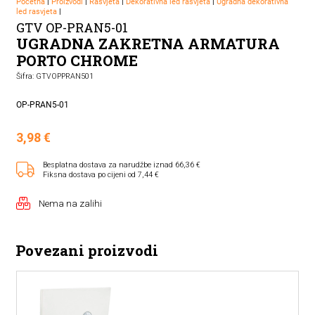
Početna
|
Proizvodi
|
Rasvjeta
|
Dekorativna led rasvjeta
|
Ugradna dekorativna
led rasvjeta
|
GTV OP-PRAN5-01
UGRADNA ZAKRETNA ARMATURA
PORTO CHROME
Šifra: GTVOPPRAN501
OP-PRAN5-01
3,98
€
Besplatna dostava za narudžbe iznad 66,36 €
Fiksna dostava po cijeni od 7,44 €
Nema na zalihi
Povezani proizvodi