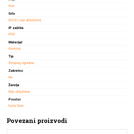
količina
Inox
Grlo
GU10 ( nije uključeno)
IP zaštita
IP20
Materijal
Aluminij
Tip
Stropna
,
Ugradna
Zakretno
Ne
Žarulja
Nije uključena
Prostor
Kuća Stan
Povezani proizvodi