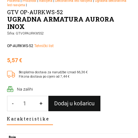
Početna
|
Proizvodi
|
Rasvjeta
|
Dekorativna led rasvjeta
|
Ugradna dekorativna
led rasvjeta
|
GTV OP-AURKWS-52
UGRADNA ARMATURA AURORA
INOX
Šifra: GTVOPAURKWS52
OP-AURKWS-52
Tehnički list
5,57
€
Besplatna dostava za narudžbe iznad 66,36 €
Fiksna dostava po cijeni od 7,44 €
Na zalihi
-
+
Dodaj u košaricu
UGRADNA
Karakteristike
ARMATURA
AURORA
INOX
Boja