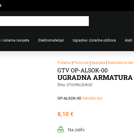
t
 i solarna rasvjeta
Elektromaterijal
Ugradne i izvlačne utičnice
Alati
Početna
|
Proizvodi
|
Rasvjeta
|
Dekorativna led 
GTV OP-ALSOK-00
UGRADNA ARMATURA A
Šifra: GTVOPALSOK00
OP-ALSOK-00
Tehnički list
8,10
€
Na zalihi