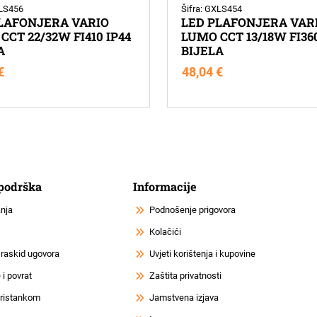
XLS456
Šifra: GXLS454
LAFONJERA VARIO
LED PLAFONJERA VAR
CCT 22/32W FI410 IP44
LUMO CCT 13/18W FI360
A
BIJELA
€
48,04
€
 podrška
Informacije
anja
Podnošenje prigovora
Kolačići
 raskid ugovora
Uvjeti korištenja i kupovine
i povrat
Zaštita privatnosti
 pristankom
Jamstvena izjava