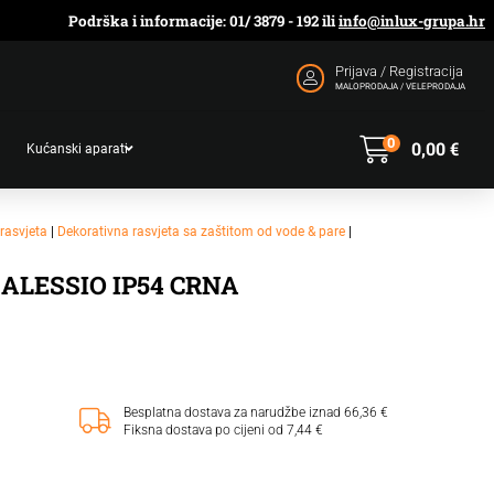
Podrška i informacije: 01/ 3879 - 192 ili
info@inlux-grupa.hr
Prijava / Registracija
MALOPRODAJA / VELEPRODAJA
0
0,00
€
Kućanski aparati
rasvjeta
|
Dekorativna rasvjeta sa zaštitom od vode & pare
|
LESSIO IP54 CRNA
Besplatna dostava za narudžbe iznad 66,36 €
Fiksna dostava po cijeni od 7,44 €