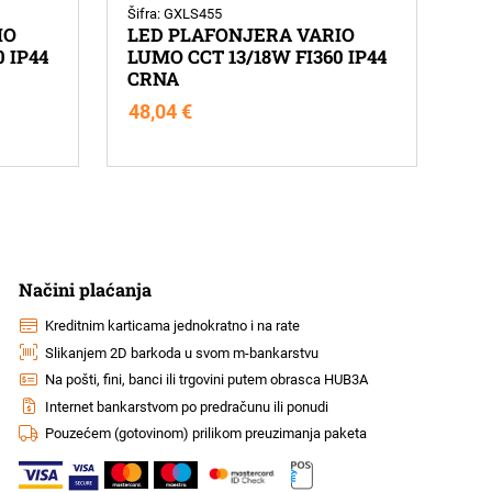
Šifra: GXLS455
IO
LED PLAFONJERA VARIO
 IP44
LUMO CCT 13/18W FI360 IP44
CRNA
48,04
€
Načini plaćanja
Kreditnim karticama jednokratno i na rate
Slikanjem 2D barkoda u svom m-bankarstvu
Na pošti, fini, banci ili trgovini putem obrasca HUB3A
Internet bankarstvom po predračunu ili ponudi
Pouzećem (gotovinom) prilikom preuzimanja paketa