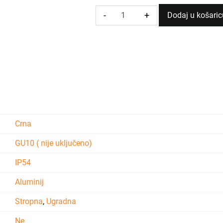
-
+
Dodaj u košaric
UGRADNA
ARMATURA
ALESSIO
IP54
CRNA
količina
Crna
GU10 ( nije uključeno)
IP54
Aluminij
Stropna
,
Ugradna
Ne