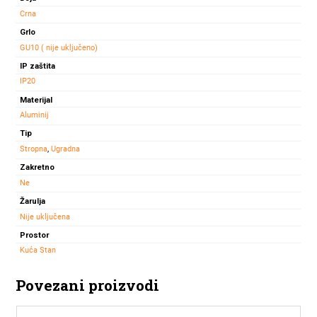
količina
Crna
Grlo
GU10 ( nije uključeno)
IP zaštita
IP20
Materijal
Aluminij
Tip
Stropna
,
Ugradna
Zakretno
Ne
Žarulja
Nije uključena
Prostor
Kuća Stan
Povezani proizvodi