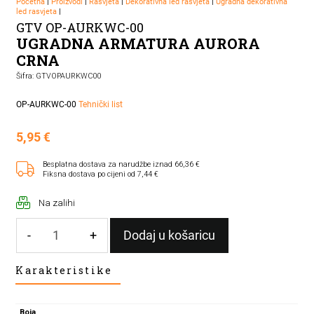
Početna
|
Proizvodi
|
Rasvjeta
|
Dekorativna led rasvjeta
|
Ugradna dekorativna
led rasvjeta
|
GTV OP-AURKWC-00
UGRADNA ARMATURA AURORA
CRNA
Šifra: GTVOPAURKWC00
OP-AURKWC-00
Tehnički list
5,95
€
Besplatna dostava za narudžbe iznad 66,36 €
Fiksna dostava po cijeni od 7,44 €
Na zalihi
-
+
Dodaj u košaricu
UGRADNA
Karakteristike
ARMATURA
AURORA
CRNA
Boja