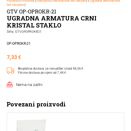
Početna
|
Proizvodi
|
Rasvjeta
|
Dekorativna led rasvjeta
|
Ugradna dekorativna
led rasvjeta
|
GTV OP-OPROKR-21
UGRADNA ARMATURA CRNI
KRISTAL STAKLO
Šifra: GTVOPOPROKR21
OP-OPROKR-21
7,33
€
Besplatna dostava za narudžbe iznad 66,36 €
Fiksna dostava po cijeni od 7,44 €
Nema na zalihi
Povezani proizvodi