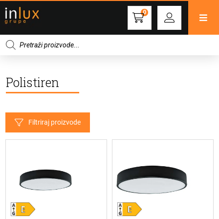
0
Products
search
Polistiren
Filtriraj proizvode