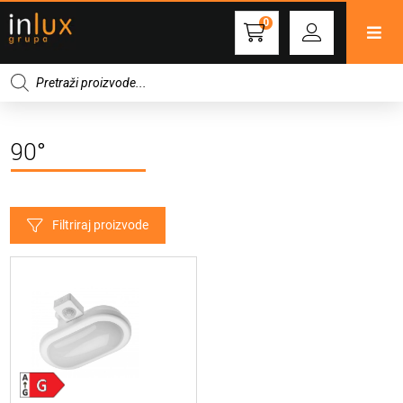
0
Products
search
90°
Filtriraj proizvode