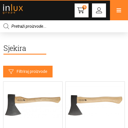
0
Products
search
Sjekira
Filtriraj proizvode