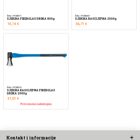
Šifra: HT3B071
Šifra: HT3B069
SJEKIRA FIBERGLAS DRŠKA 800g
SJEKIRA RASCIJEPNA 2000g
15,14
€
36,71
€
Šifra: HT3B076
SJEKIRA RASCIJEPNA FIBERGLAS
DRŠKA 2000g
37,01
€
Privremeno nedostupno
Kontakt i informacije