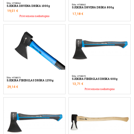
Šifra: HT3B064
Šifra: HT3B062
SJEKIRA DRVENA DRŠKA 1000g
SJEKIRA DRVENA DRŠKA 800g
19,51
€
17,18
€
Privremeno nedostupno
Šifra: HT3B070
Šifra: HT3B073
SJEKIRA FIBERGLAS DRŠKA 600g
SJEKIRA FIBERGLAS DRŠKA 1250g
13,71
€
29,14
€
Privremeno nedostupno