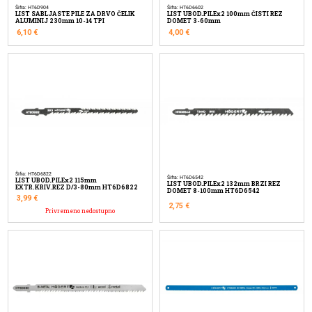
Šifra: HT6D904
Šifra: HT6D6602
LIST SABLJASTE PILE ZA DRVO ČELIK
LIST UBOD.PILEx2 100mm ČISTI REZ
ALUMINIJ 230mm 10-14 TPI
DOMET 3-60mm
6,10
€
4,00
€
Šifra: HT6D6822
Šifra: HT6D6542
LIST UBOD.PILEx2 115mm
LIST UBOD.PILEx2 132mm BRZI REZ
EXTR.KRIV.REZ D/3-80mm HT6D6822
DOMET 8-100mm HT6D6542
3,99
€
2,75
€
Privremeno nedostupno