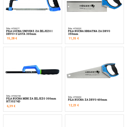
Šifra: HT3S277
Šifra: HT3S232
PILA LUČNA UNIVERZ.ZA ŽELJEZO I
PILA RUČNA HRBATNA ZA DRVO
DRVO+3 LISTA 300mm
350mm
15,28
€
11,35
€
Šifra: HT3S274D
Šifra: HT3S202
PILA RUČNA MINI ZA ŽELJEZO 300mm
PILA RUČNA ZA DRVO 400mm
HT3S274D
12,23
€
6,39
€