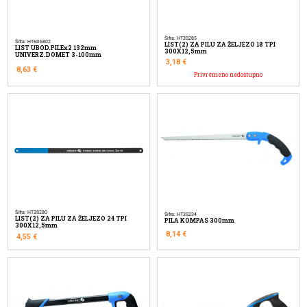
Šifra: HT3S285
Šifra: HT6D6802
LIST(2) ZA PILU ZA ŽELJEZO 18 TPI
LIST UBOD.PILEx2 132mm
300X12,5mm
UNIVERZ.DOMET 3-100mm
3,18
€
8,63
€
Privremeno nedostupno
Šifra: HT3S280
Šifra: HT3S234
LIST(2) ZA PILU ZA ŽELJEZO 24 TPI
PILA KOMPAS 300mm
300X12,5mm
8,14
€
4,55
€