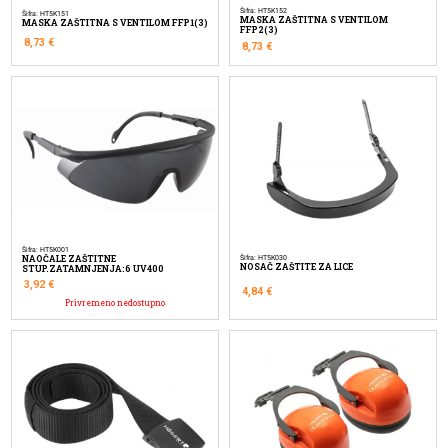
Šifra: HT5K152
Šifra: HT5K151
MASKA ZAŠTITNA S VENTILOM
MASKA ZAŠTITNA S VENTILOM FFP1(3)
FFP2(3)
8,73
€
8,73
€
Šifra: HT5K001
NAOČALE ZAŠTITNE
Šifra: HT5K030
NOSAČ ZAŠTITE ZA LICE
STUP.ZATAMNJENJA:6 UV400
3,92
€
4,84
€
Privremeno nedostupno