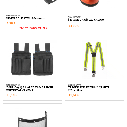
Šifra: HT5K442
Šifra: HT5K179
REMEN POLIESTER 120cm/4cm
ŠTITNIK ZA UŠI ZA KACIGU
3,98
€
34,30
€
Privremeno nedostupno
Šifra: HT5K443
Šifra: HT5K440
TORBICA(2) ZA ALAT ZA NA REMEN
TREGERI REFLEKTIRAJUĆI ŽUTI
UNIVERZALNA CRNA
120cm/4cm
10,18
€
11,64
€